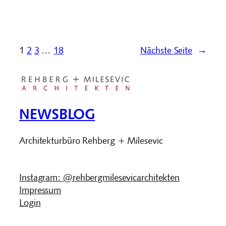
1
2
3
…
18
Nächste Seite
→
NEWSBLOG
Architekturbüro Rehberg + Milesevic
Instagram: @rehbergmilesevicarchitekten
Impressum
Login