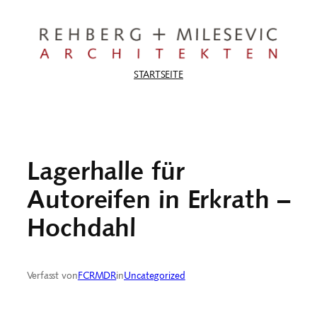
Zum
Inhalt
springen
STARTSEITE
Lagerhalle für
Autoreifen in Erkrath –
Hochdahl
Verfasst von
FCRMDR
in
Uncategorized