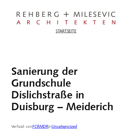
Zum
Inhalt
springen
STARTSEITE
Sanierung der
Grundschule
Dislichstraße in
Duisburg – Meiderich
Verfasst von
FCRMDR
in
Uncategorized