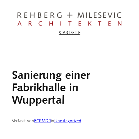
Zum
Inhalt
springen
STARTSEITE
Sanierung einer
Fabrikhalle in
Wuppertal
Verfasst von
FCRMDR
in
Uncategorized