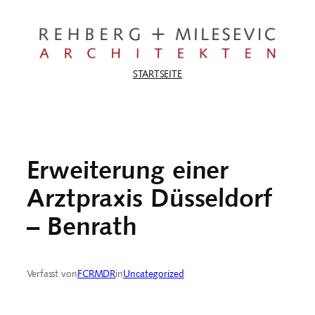
Zum
Inhalt
springen
STARTSEITE
Erweiterung einer
Arztpraxis Düsseldorf
– Benrath
Verfasst von
FCRMDR
in
Uncategorized