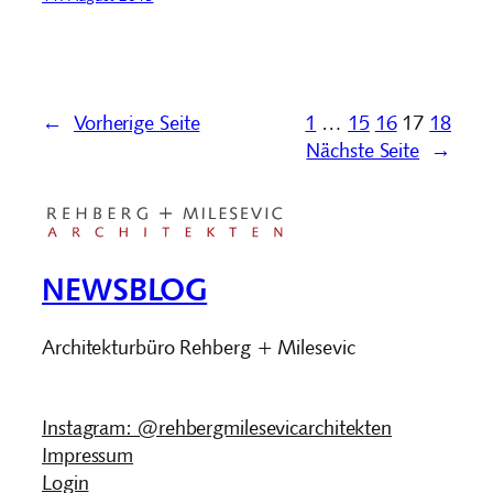
←
Vorherige Seite
1
…
15
16
17
18
Nächste Seite
→
NEWSBLOG
Architekturbüro Rehberg + Milesevic
Instagram: @rehbergmilesevicarchitekten
Impressum
Login